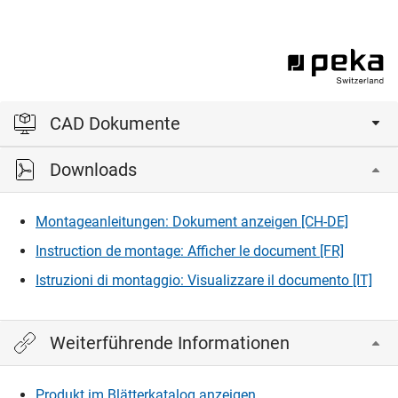
CAD Dokumente
Downloads
Bitte einloggen, um die CAD‑Dateien anzeigen und
herunterladen zu können.
Montageanleitungen: Dokument anzeigen [CH-DE]
Instruction de montage: Afficher le document [FR]
Einloggen
Istruzioni di montaggio: Visualizzare il documento [IT]
Weiterführende Informationen
Produkt im Blätterkatalog anzeigen