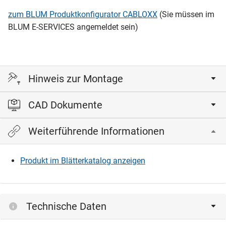
zum BLUM Produktkonfigurator CABLOXX
(Sie müssen im
BLUM E-SERVICES angemeldet sein)
Hinweis zur Montage
CAD Dokumente
bei Verwendung einer Synchronisierung sind zwei
Sperrstangen-Sets notwendig
Weiterführende Informationen
Bitte einloggen, um die CAD‑Dateien anzeigen und
herunterladen zu können.
Produkt im Blätterkatalog anzeigen
Einloggen
Technische Daten