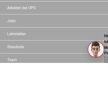
Arbeiten bei OPO
Jobs
Lehrstellen
Ha
ic
Standorte
bi
Pa
Fr
Team
Ich
hel
ge
Partner
Service
Sortiment