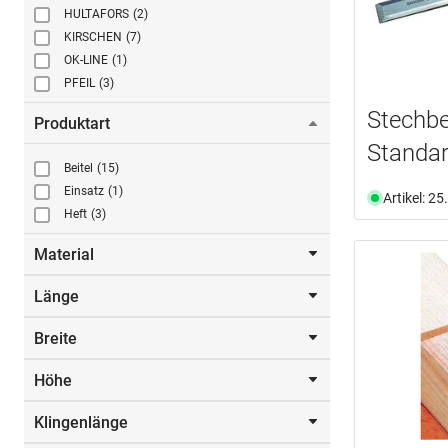
HULTAFORS
(2)
KIRSCHEN
(7)
OK-LINE
(1)
PFEIL
(3)
Stechb
Produktart
Standa
Beitel
(15)
Einsatz
(1)
Artikel: 2
Heft
(3)
Material
Länge
Nylon
(1)
Breite
Von
Bis
Höhe
mm
Von
Bis
Klingenlänge
45.0 mm
(1)
mm