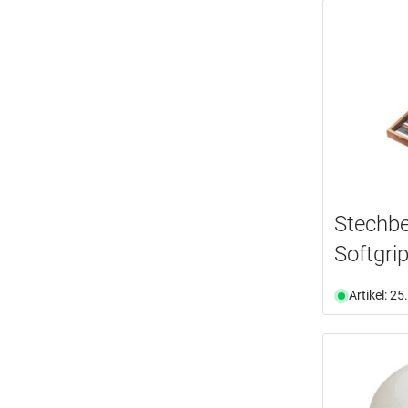
Stechb
Softgri
Artikel: 2