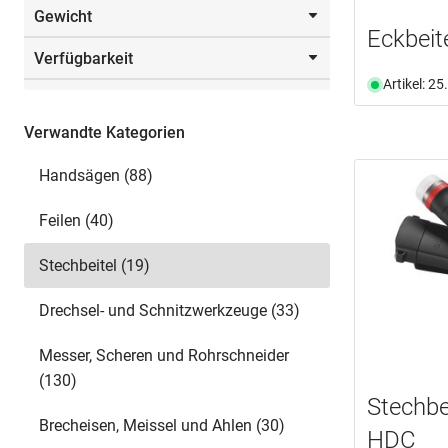
Gewicht
Auswählen
110.0 mm
(1)
Eckbeit
Verfügbarkeit
Auswählen
0.9 kg
(1)
Artikel: 2
1.1 kg
(1)
Ab Lager verfügbar
(19)
Verwandte Kategorien
Handsägen (88)
Feilen (40)
Stechbeitel (19)
Drechsel- und Schnitzwerkzeuge (33)
Messer, Scheren und Rohrschneider
(130)
Stechb
Brecheisen, Meissel und Ahlen (30)
HDC