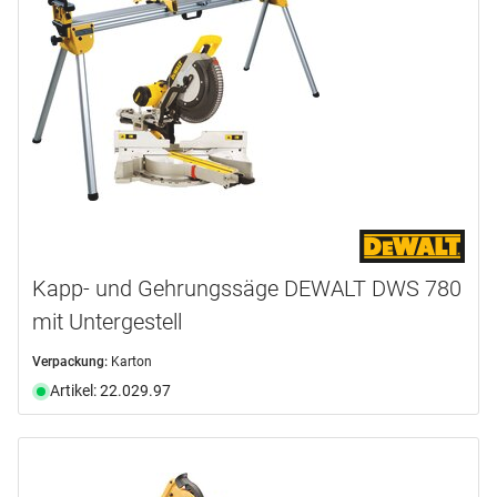
ACM
(1)
BERGER
(1)
BOSCH PROFESSIONAL
(7)
DEWALT
(3)
FESTOOL
(12)
HEGNER
(1)
mehr anzeigen ...
Produktart
Kapp- und Gehrungssäge DEWALT DWS 780
mit Untergestell
Drechselbank
(1)
Fräsmaschine
(1)
Verpackung:
Karton
Hobelmaschine
(2)
Artikel: 22.029.97
Säge
(32)
Sauger
(1)
Schleifmaschine
(1)