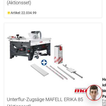
(Aktionsset)
Artikel: 22.034.99
Ha
ic
bi
Pa
Unterflur-Zugsäge MAFELL ERIKA 85
Fr
Ich
hel