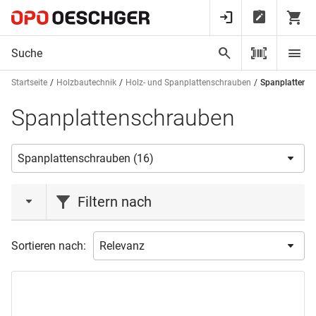
Startseite
Holzbautechnik
Holz- und Spanplattenschrauben
Spanplattens
Spanplattenschrauben
Filtern nach
Aktionen
Sortieren nach:
Lagerabverkauf
(1)
Marke