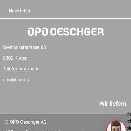
Newsletter
Steinackerstrasse 68
8302 Kloten
Telefonnummern
opo@opo.ch
Wir liefern.
Ha
ic
© OPO Oeschger AG
bi