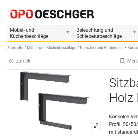
Sitzbankkonsole T-Profil MAKK für Holz-Belattu
Produktinformationen
Möbel- und
Beleuchtung und
Küchenbeschläge
Schiebetürbeschläge
Startseite
Möbel- und Küchenbeschläge
Konsolen und Garderoben
Konso
zurück
Merk
Sprache wählen (DE)
Sitzb
Holz-
Konsolen-Ver
Profil: 50/5
mit standard