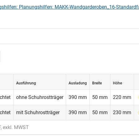
gshilfen: Planungshilfen: MAKK-Wandgarderoben_16-Standardf
Ausführung
Ausladung
Breite
Höhe
chtet
ohne Schuhrostträger
390 mm
50 mm
220 mm
chtet
mit Schuhrostträger
390 mm
50 mm
230 mm
F, exkl. MWST