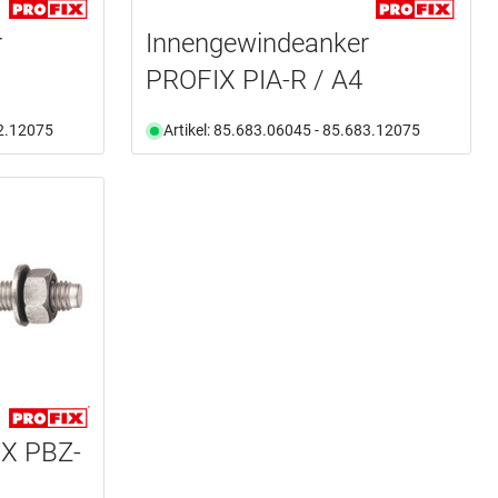
r
Innengewindeanker
PROFIX PIA-R / A4
82.12075
Artikel: 85.683.06045 - 85.683.12075
IX PBZ-