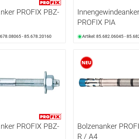
anker PROFIX PBZ-
Innengewindeanke
PROFIX PIA
5.678.08065 - 85.678.20160
Artikel: 85.682.06045 - 85.6
anker PROFIX PBZ-
Bolzenanker PROF
R / A4