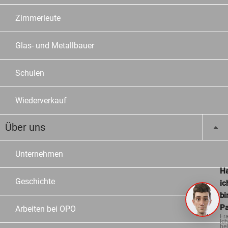
Zimmerleute
Glas- und Metallbauer
Schulen
Wiederverkauf
Über uns
Unternehmen
Ha
Geschichte
ic
bi
Pa
Arbeiten bei OPO
Fr
Ich
hel