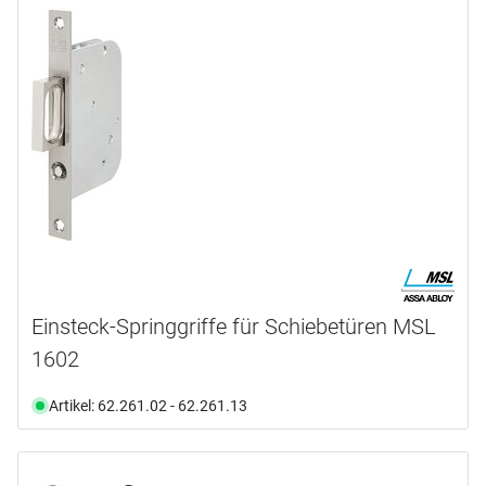
HAWA
(11)
MSL
(5)
SCHÄNIS
(9)
SSF
(5)
WEBI
(1)
Produktart
Gegenkasten
(1)
Griff
(2)
Profil
(3)
Schliessblech
(8)
Einsteck-Springgriffe für Schiebetüren MSL
Schliessplatte
(2)
1602
Schloss
(13)
Artikel: 62.261.02 - 62.261.13
mehr anzeigen ...
Anwendungsbereich