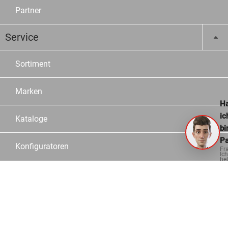
Partner
Service
Sortiment
Marken
Ha
ic
Kataloge
bi
Pa
Konfiguratoren
Fr
Ich
hel
ge
Fachberater
Logistik