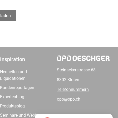
 laden
Inspiration
Steinackerstrasse 68
Neuheiten und
Liquidationen
8302 Kloten
Kundenreportagen
Telefonnummern
Expertenblog
opo@opo.ch
Produkteblog
Seminare und Webinare