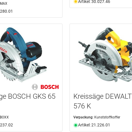
Artikel: 30.027.46
-MAX
1.280.01
äge BOSCH GKS 65
Kreissäge DEWAL
576 K
-BOXX
Verpackung:
Kunststoffkoffer
1.237.02
Artikel: 21.226.01