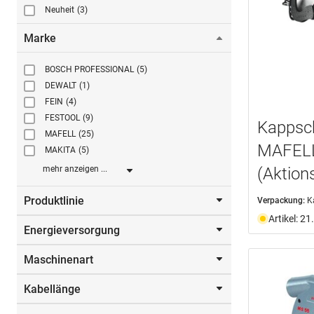
Neuheit
(3)
Marke
BOSCH PROFESSIONAL
(5)
DEWALT
(1)
FEIN
(4)
FESTOOL
(9)
Kappsc
MAFELL
(25)
MAFELL
MAKITA
(5)
(Aktion
mehr anzeigen ...
Produktlinie
Verpackung:
K
Artikel: 2
Energieversorgung
(Aktionsset)
(3)
MULTIMASTER
(4)
Maschinenart
Benzinbetrieb
(1)
Netzbetrieb
(51)
Kabellänge
Handkettensäge
(2)
Kappschienensäge
(8)