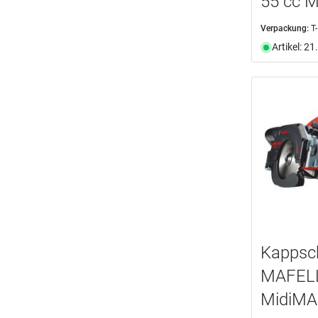
55 cc 
Verpackung:
T
Artikel: 2
Kappsc
MAFELL
MidiM