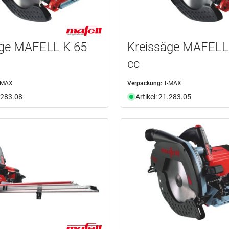
äge MAFELL K 65
Kreissäge MAFELL
cc
-MAX
Verpackung:
T-MAX
1.283.08
Artikel: 21.283.05