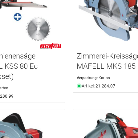
hienensäge
Zimmerei-Kreissäg
 KSS 80 Ec
MAFELL MKS 185 
sset)
Verpackung:
Karton
Artikel: 21.284.07
arton
1.280.99