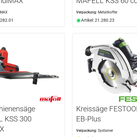
MidiMAX
MAFELL KSS 60 c
-MAX
Verpackung:
Metallkoffer
1.282.01
Artikel: 21.280.23
hienensäge
Kreissäge FESTOO
 KSS 300
EB-Plus
AX
Verpackung:
Systainer