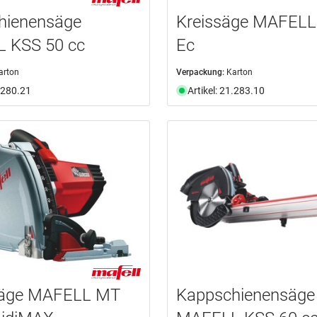
hienensäge
Kreissäge MAFELL
 KSS 50 cc
Ec
arton
Verpackung:
Karton
1.280.21
Artikel: 21.283.10
äge MAFELL MT
Kappschienensäge