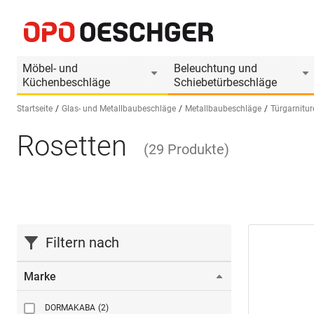
Möbel- und
Beleuchtung und
Küchenbeschläge
Schiebetürbeschläge
Startseite
Glas- und Metallbaubeschläge
Metallbaubeschläge
Türgarnitur
Rosetten
Sprache wählen (DE)
(
29
Produkte
)
Filtern nach
Marke
DORMAKABA
(2)