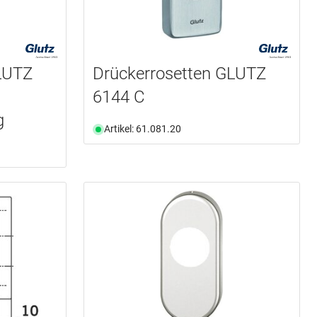
LUTZ
Drückerrosetten GLUTZ
6144 C
g
Artikel: 61.081.20