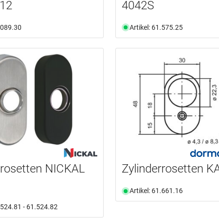
612
4042S
1.089.30
Artikel: 61.575.25
rrosetten NICKAL
Zylinderrosetten 
Artikel: 61.661.16
1.524.81 - 61.524.82