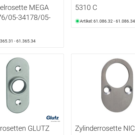
elrosette MEGA
5310 C
76/05-34178/05-
Artikel: 61.086.32 - 61.086.34
1.365.31 - 61.365.34
rrosetten GLUTZ
Zylinderrosette NI