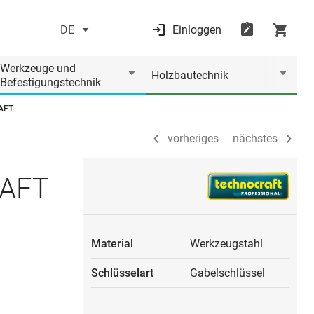
DE
Einloggen
vorheriges
nächstes
Werkzeuge und
Holzbautechnik
Befestigungstechnik
RAFT
vorheriges
nächstes
RAFT
Material
Werkzeugstahl
Schlüsselart
Gabelschlüssel