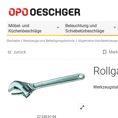
Rollgabelschlüssel TECHNOCRAFT
Produktinformationen
Produkt ist Zubehör
Möbel- und
Beleuchtung und
Küchenbeschläge
Schiebetürbeschläge
Startseite
Werkzeuge und Befestigungstechnik
Allgemeine Handwerkzeuge
zurück
Merk
Sprache wählen (DE)
Roll
Werkzeugstahl
27.230.01-04