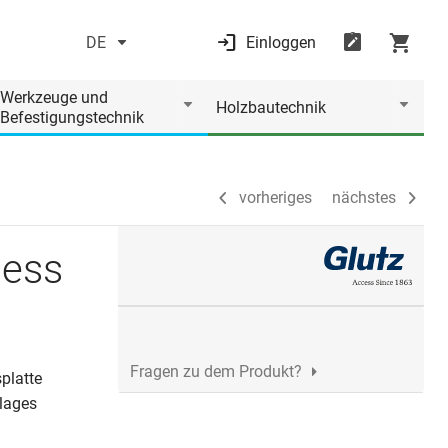
DE
Einloggen
vorheriges
nächstes
Werkzeuge und
Holzbautechnik
Befestigungstechnik
vorheriges
nächstes
cess
Fragen zu dem Produkt?
platte
lages