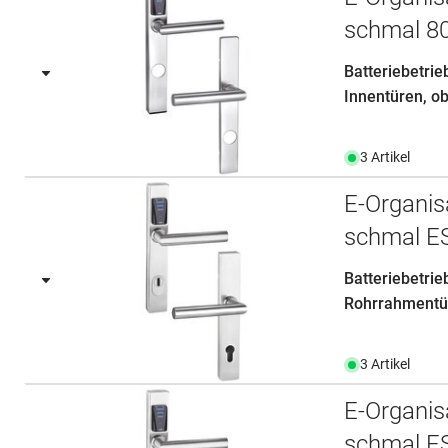
schmal 8
Batteriebetri
Innentüren, ob
3 Artikel
E-Organis
schmal E
Batteriebetri
Rohrrahmentür
3 Artikel
E-Organis
schmal E