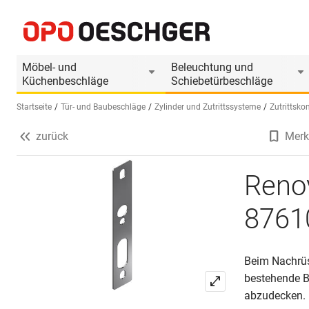
Renovationsplatte GLUTZ eAccess 87610
Produktinformationen
Produkt ist Zubehör von
Möbel- und
Beleuchtung und
Küchenbeschläge
Schiebetürbeschläge
Startseite
Tür- und Baubeschläge
Zylinder und Zutrittssysteme
Zutrittsko
zurück
Merk
Sprache wählen (DE)
Reno
8761
Beim Nachrüst
bestehende B
abzudecken.