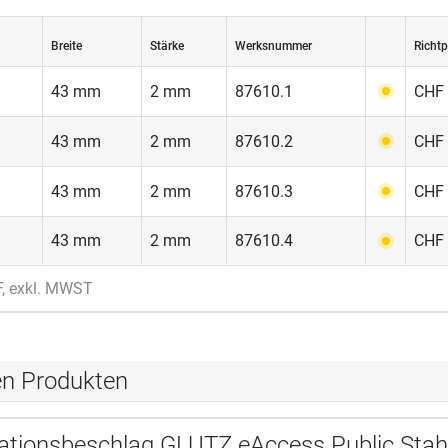
Breite
Stärke
Werksnummer
Richtp
43 mm
2 mm
87610.1
CHF 
43 mm
2 mm
87610.2
CHF 
43 mm
2 mm
87610.3
CHF 
43 mm
2 mm
87610.4
CHF 
F, exkl. MWST
en Produkten
ationsbeschlag GLUTZ eAccess Public Stah