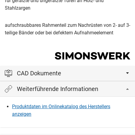
für gefälzte und ungefälzte Türen an Holz- und
Stahlzargen
aufschraubbares Rahmenteil zum Nachrüsten von 2- auf 3-
teilige Bänder oder bei defektem Aufnahmeelement
CAD Dokumente
Weiterführende Informationen
Bitte einloggen, um die CAD‑Dateien anzeigen und
herunterladen zu können.
Produktdaten im Onlinekatalog des Herstellers
anzeigen
Einloggen