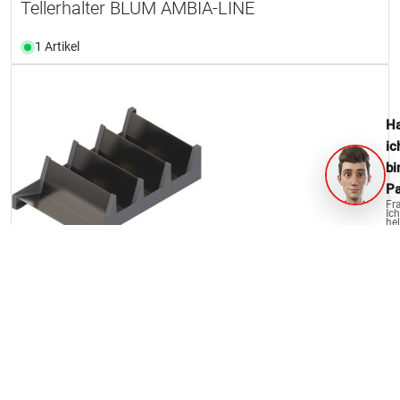
Tellerhalter BLUM AMBIA-LINE
1 Artikel
Ha
ic
bi
Pa
Fr
Ich
hel
ge
Gewürzhalter BLUM AMBIA-LINE