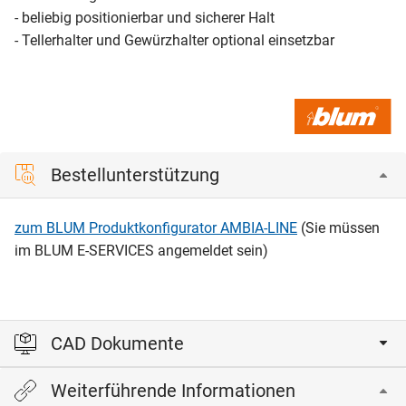
- beliebig positionierbar und sicherer Halt
- Tellerhalter und Gewürzhalter optional einsetzbar
Bestellunterstützung
zum BLUM Produktkonfigurator AMBIA-LINE
(Sie müssen
im BLUM E-SERVICES angemeldet sein)
CAD Dokumente
Weiterführende Informationen
Bitte einloggen, um die CAD‑Dateien anzeigen und