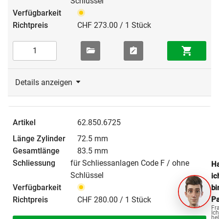
Schlüssel
CHF 273.00 / 1 Stück
Details anzeigen
62.850.6725
72.5 mm
83.5 mm
für Schliessanlagen Code F / ohne
Ha
Schlüssel
ic
bi
CHF 280.00 / 1 Stück
Pa
Fr
Ich
hel