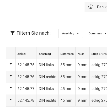
Panik
Filtern Sie nach:
Anschlag
Dornmass
Artikel
Anschlag
Dornmass
Nuss
Stulp L/B/S
62.145.75
DIN links
35 mm
9 mm
eckig 2
62.145.76
DIN rechts
35 mm
9 mm
eckig 2
62.145.77
DIN links
45 mm
9 mm
eckig 2
62.145.78
DIN rechts
45 mm
9 mm
eckig 2