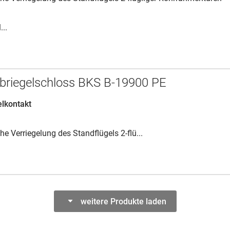
..
ibriegelschloss BKS B-19900 PE
elkontakt
he Verriegelung des Standflügels 2-flü...
weitere Produkte laden