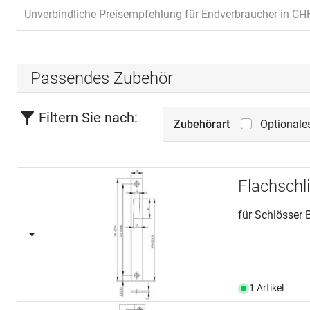
Diese häuf
Unverbindliche Preisempfehlung für Endverbraucher in CH
geschlosse
berechtigt
innen eine
Passendes Zubehör
Anwendung
Hauseingan
Filtern Sie nach:
Geschäftsh
Zubehörart
Optionale
Flachschl
für Schlösser 
1 Artikel