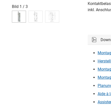
Kontaktbelas
Bild
1
/
3
inkl. Anschl
Down
Montage
Herstel
Montage
Montage
Planung
Aide à 
Assiste