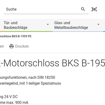
Tür- und
Glas- und
Baubeschläge
Metallbaubeschläge
rschloss BKS B-1959 PE
en
Drucken
k-Motorschloss BKS B-19
ungsfunktionen, nach DIN 18250
erriegelnd, mit 1-teiliger Spezialnuss
g 24 V DC
hme max. 900 mA