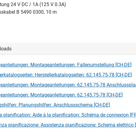
tung 24 V DC / 1A (125 V 0.3A)
usskabel B 5490 0300, 10 m
loads
anleitungen: Montageanleitungen: Fallenumstellung [CH-DE]
lerkatalogseiten: Herstellerkatalogseiten: 62.145.75-78 [CH-DE]
anleitungen: Montageanleitungen: 62.145.75-78 Anschlusspla
anleitungen: Montageanleitungen: 62.145.75-78 [CH-DE]
shilfen: Planungshilfen: Anschlussschema [CH-DE]
la planification: Aide à la planification: Schéma de connexion [F
nza pianificazione: Assistenza pianificazione: Schema elettrico [