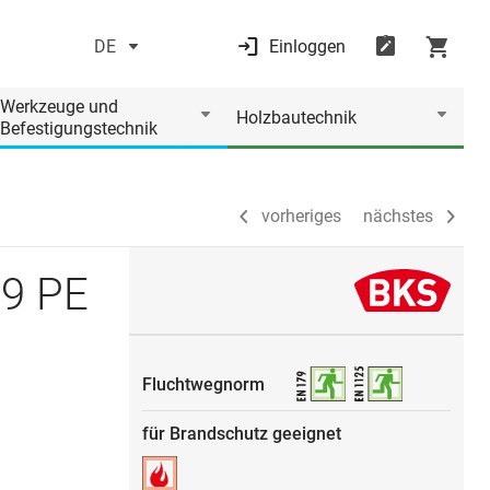
DE
Einloggen
vorheriges
nächstes
Werkzeuge und
Holzbautechnik
Befestigungstechnik
vorheriges
nächstes
59 PE
Fluchtwegnorm
für Brandschutz geeignet