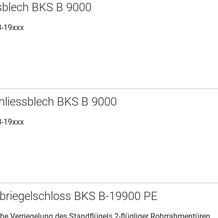
sblech BKS B 9000
B-19xxx
liessblech BKS B 9000
B-19xxx
ibriegelschloss BKS B-19900 PE
he Verriegelung des Standflügels 2-flügliger Rohrrahmentüren