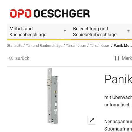
Panik-Motorschloss BKS B-1959 PE
Produktinformationen
Passendes Zubehör
Möbel- und
Beleuchtung und
Küchenbeschläge
Schiebetürbeschläge
Startseite
Tür- und Baubeschläge
Türschlösser
Türschlösser
Panik-Moto
zurück
Merk
Sprache wählen (DE)
Pani
mit Überwach
automatisch v
Nennspannun
Stromaufna