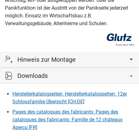
Anschlag, ein- oder ausgekuppelt werden. Über die
Panikfunktion ist der Austritt von der Panikseite jederzeit
möglich. Einsatz im Wirtschaftsbau z.B.
Verwaltungsgebäude, Altenheime und Schulen.
Hinweis zur Montage
Downloads
Bei Einsteckschlössern für Panik- und Fluchttüren darf kein
Schliesszylinder mit Knauf oder Drehknopf eingebaut
werden und es darf kein Schlüssel im Schliesszylinder
Herstellerkatalogseiten: Herstellerkatalogseiten: 12er
stecken bleiben.
Schlossfamilie Übersicht [CH-DE]
Pages des catalogues des fabricants: Pages des
catalogues des fabricants: Famille de 12 châteaux
Aperçu [FR]