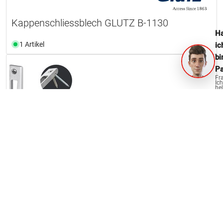
Kappenschliessblech GLUTZ B-1130
Ha
1 Artikel
ic
bi
Pa
Fr
Ich
hel
ge