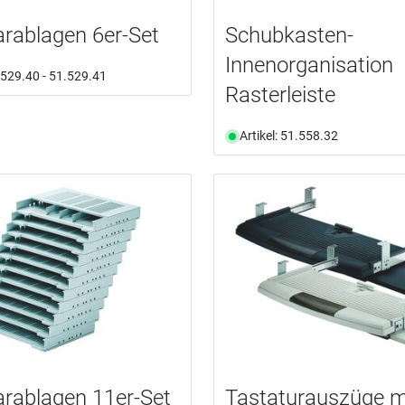
rablagen 6er-Set
Schubkasten-
Innenorganisation
1.529.40 - 51.529.41
Rasterleiste
Artikel: 51.558.32
rablagen 11er-Set
Tastaturauszüge m