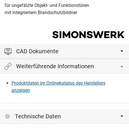
für ungefälzte Objekt- und Funktionstüren
mit integriertem Brandschutzbildner
CAD Dokumente
Weiterführende Informationen
Bitte einloggen, um die CAD‑Dateien anzeigen und
herunterladen zu können.
Produktdaten im Onlinekatalog des Herstellers
anzeigen
Einloggen
Technische Daten