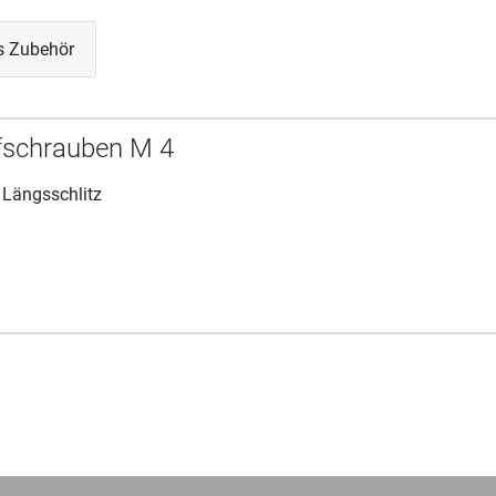
s Zubehör
fschrauben M 4
 Längsschlitz