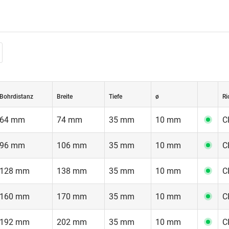
loggen
Bohrdistanz
Breite
Tiefe
ø
Ri
64 mm
74 mm
35 mm
10 mm
C
96 mm
106 mm
35 mm
10 mm
C
128 mm
138 mm
35 mm
10 mm
C
160 mm
170 mm
35 mm
10 mm
C
192 mm
202 mm
35 mm
10 mm
C