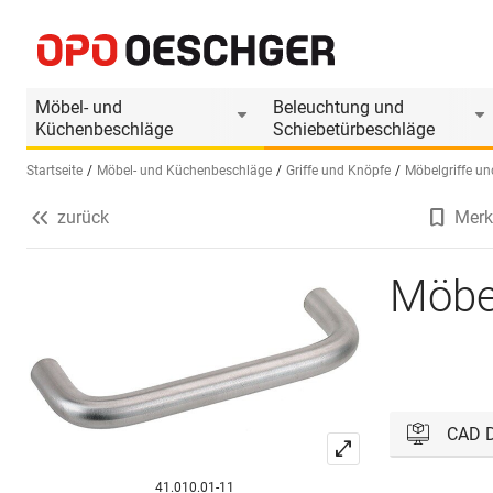
Möbelgriff ø 10 mm
Produktinformationen
Passendes Zubehör
Möbel- und
Beleuchtung und
Küchenbeschläge
Schiebetürbeschläge
Startseite
Möbel- und Küchenbeschläge
Griffe und Knöpfe
Möbelgriffe un
zurück
Merk
Sprache wählen (DE)
Möbe
CAD 
41.010.01-11
Bitte einl