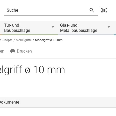
Tür- und
Glas- und
Baubeschläge
Metallbaubeschläge
d -knöpfe
Möbelgriffe
Möbelgriff ø 10 mm
en
Drucken
lgriff ø 10 mm
Dokumente
oggen, um die CAD‑Dateien anzeigen und herunterladen zu könne