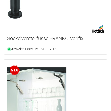
Titanium-Bronze
(3)
Walnussgrau
(1)
warme Agave
(5)
Weiss
(15)
Weissaluminium
(1)
Sockelverstellfüsse FRANKO Varifix
Artikel: 51.882.12 - 51.882.16