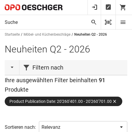
Startseite
Möbel- und Küchenbeschläge
Neuheiten Q2 - 2026
Neuheiten Q2 - 2026
Filtern nach
Ihre ausgewählten Filter beinhalten
91
Aktionen
Produkte
Neuheit
(36)
Product Publication Date: 20'260'401.00 - 20'260'701.00
Marke
BACHMANN
(1)
Sortieren nach:
BLAUFILTER
(3)