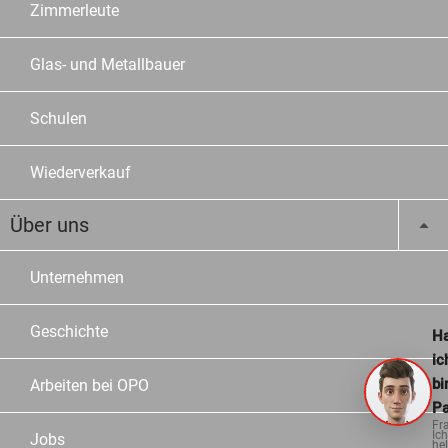
Zimmerleute
Glas- und Metallbauer
Schulen
Wiederverkauf
Über uns
Unternehmen
Geschichte
Ha
ic
bi
Arbeiten bei OPO
Pa
Fr
Ich
Jobs
hel