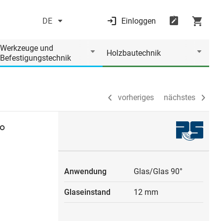
DE
Einloggen
vorheriges
nächstes
Werkzeuge und
Holzbautechnik
Befestigungstechnik
vorheriges
nächstes
°
Anwendung
Glas/Glas 90°
Glaseinstand
12 mm