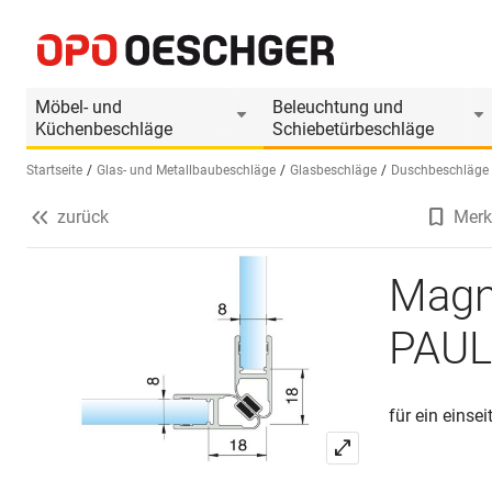
Magnetduschtürdichtungen 90° PAULI+SOHN 8
Produktinformationen
Möbel- und
Beleuchtung und
Küchenbeschläge
Schiebetürbeschläge
Startseite
Glas- und Metallbaubeschläge
Glasbeschläge
Duschbeschläge
zurück
Merk
Sprache wählen (DE)
Magn
PAUL
für ein einse