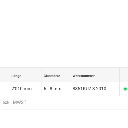
Länge
Glasstärke
Werksnummer
2'010 mm
6 - 8 mm
8851KU7-8-2010
F, exkl. MWST