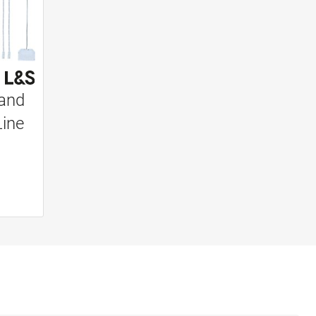
and
Line