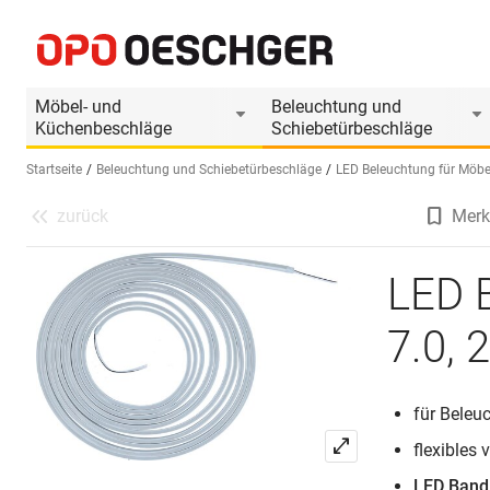
LED Bänder L&S Octopus Slim Line 7.0, 24 V Dua
Produktinformationen
Passendes Zubehör
Möbel- und
Beleuchtung und
Küchenbeschläge
Schiebetürbeschläge
Startseite
Beleuchtung und Schiebetürbeschläge
LED Beleuchtung für Möbe
zurück
Merk
Sprache wählen (DE)
LED 
7.0, 
für Beleu
flexibles
LED Band 