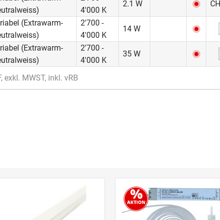
CH
2.1 W
utralweiss)
4'000 K
riabel (Extrawarm-
2'700 -
14 W
utralweiss)
4'000 K
riabel (Extrawarm-
2'700 -
35 W
utralweiss)
4'000 K
 exkl. MWST, inkl. vRB