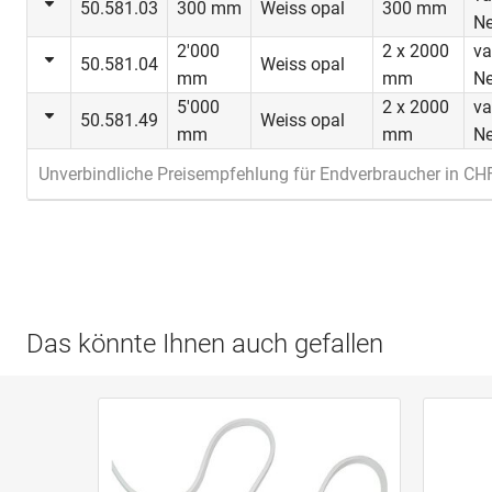
50.581.03
300 mm
Weiss opal
300 mm
Ne
2'000
2 x 2000
va
50.581.04
Weiss opal
mm
mm
Ne
5'000
2 x 2000
va
50.581.49
Weiss opal
mm
mm
Ne
Unverbindliche Preisempfehlung für Endverbraucher in CHF,
Das könnte Ihnen auch gefallen