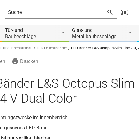
l Color
Tür- und
Glas- und
Baubeschläge
Metallbaubeschläge
l- und Innenausbau
LED Leuchtbänder
LED Bänder L&S Octopus Slim Line 7.0, 
en
Drucken
Bänder L&S Octopus Slim 
24 V Dual Color
chtungszwecke im Innenbereich
 vergossenes LED Band
ist nur vertikal biegbar