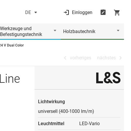
DE
Einloggen
vorheriges
nächstes
Werkzeuge und
Holzbautechnik
Befestigungstechnik
24 V Dual Color
vorheriges
nächstes
Line
Lichtwirkung
universell (400-1000 lm/m)
Leuchtmittel
LED-Vario