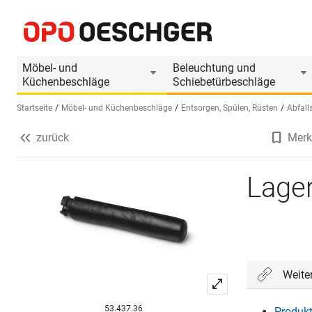
Lagerzapfen
Produktinformationen
Produkt ist Zubehör
Möbel- und
Beleuchtung und
Küchenbeschläge
Schiebetürbeschläge
Startseite
Möbel- und Küchenbeschläge
Entsorgen, Spülen, Rüsten
Abfall
zurück
Merk
Sprache wählen (DE)
Lage
Weite
53.437.36
Produkt