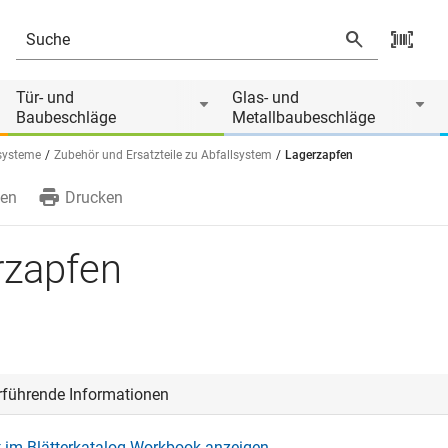
 von
Tür- und
Glas- und
Baubeschläge
Metallbaubeschläge
systeme
Zubehör und Ersatzteile zu Abfallsystem
Lagerzapfen
en
Drucken
rzapfen
rführende Informationen
 im Blätterkatalog Workbook anzeigen