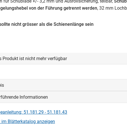
n für Schublade +/- 3,2 mm und Ausrollsicherung, teilbar,
Schub
iegelungshebel von der Führung getrennt werden
, 32 mm Lochb
ollte nicht grösser als die Schienenlänge sein
s Produkt ist nicht mehr verfügbar
is
rführende Informationen
ie Schublade muss mit mind. 10 kg beladen sein, damit der Aus
 funktioniert
anleitung: 51.181.29 - 51.181.43
 im Blätterkatalog anzeigen