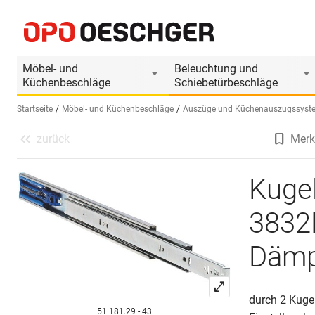
Kugel-Vollauszüge ACCURIDE 3832EC (B) mit S
Produktinformationen
Passendes Zubehör
Möbel- und
Beleuchtung und
Küchenbeschläge
Schiebetürbeschläge
Startseite
Möbel- und Küchenbeschläge
Auszüge und Küchenauszugssyst
zurück
Merk
Sprache wählen (DE)
Kuge
3832E
Dämp
durch 2 Kuge
51.181.29 - 43