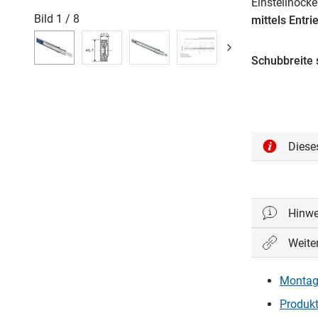
Einstellnocke
Bild
1
/
8
mittels Entr
Schubbreite s
Diese
Hinwe
Weite
Wichtig: D
einwandfrei
Montage
Produkt