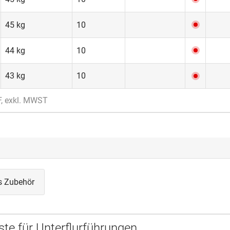
45 kg
10
44 kg
10
43 kg
10
F, exkl. MWST
s Zubehör
ste für Unterflurführungen