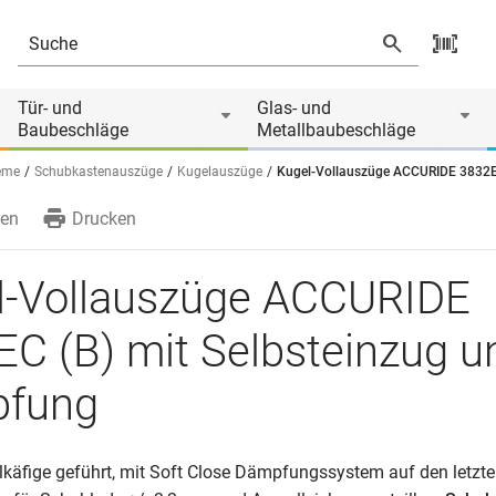
elbsteinzug und Dämpfung
Tür- und
Glas- und
Baubeschläge
Metallbaubeschläge
eme
Schubkastenauszüge
Kugelauszüge
Kugel-Vollauszüge ACCURIDE 3832E
en
Drucken
l-Vollauszüge ACCURIDE
C (B) mit Selbsteinzug u
fung
lkäfige geführt, mit Soft Close Dämpfungssystem auf den letzt