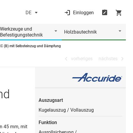
DE
Einloggen
vorheriges
nächstes
Werkzeuge und
Holzbautechnik
Befestigungstechnik
C (B) mit Selbsteinzug und Dämpfung
vorheriges
nächstes
nd
Auszugsart
Kugelauszug
/
Vollauszug
Funktion
en 45 mm, mit
Ausrollsicherung
/