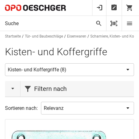
Startseite
Tür- und Baubeschläge
Eisenwaren
Scharniere, Kisten- und Koff
Kisten- und Koffergriffe
Filtern nach
Marke
Sortieren nach:
TORBEL
(2)
WEBI
(2)