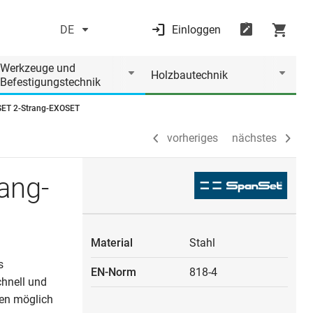
DE
Einloggen
vorheriges
nächstes
Werkzeuge und
Holzbautechnik
Befestigungstechnik
ET 2-Strang-EXOSET
vorheriges
nächstes
ang-
Material
Stahl
s
EN-Norm
818-4
chnell und
ten möglich