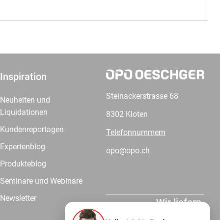
Inspiration
Steinackerstrasse 68
Neuheiten und
Liquidationen
8302 Kloten
Kundenreportagen
Telefonnummern
Expertenblog
opo@opo.ch
Produkteblog
Seminare und Webinare
Newsletter
Wir liefern.