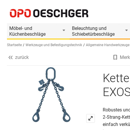
Kettengehänge SPANSET 2-Strang-EXOSET
Produktinformationen
Möbel- und
Beleuchtung und
Küchenbeschläge
Schiebetürbeschläge
Startseite
Werkzeuge und Befestigungstechnik
Allgemeine Handwerkzeuge
zurück
Merk
Sprache wählen (DE)
Kett
EXO
Robustes und 
2‑Strang‑Kett
einfach verk