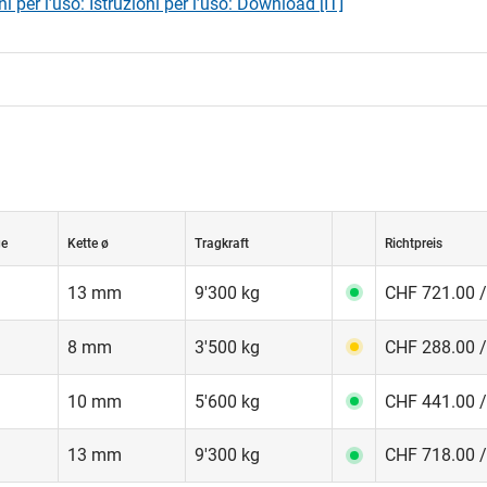
ni per l’uso: Istruzioni per l’uso: Download [IT]
ge
Kette ø
Tragkraft
Richtpreis
13 mm
9'300 kg
CHF 721.00 /
8 mm
3'500 kg
CHF 288.00 /
10 mm
5'600 kg
CHF 441.00 /
13 mm
9'300 kg
CHF 718.00 /