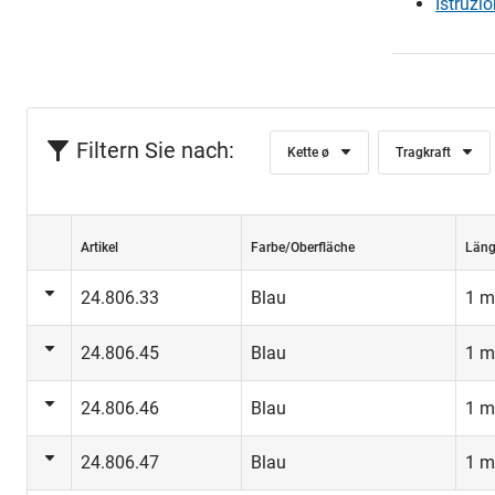
Istruzio
Filtern Sie nach:
Kette ø
Tragkraft
Artikel
Farbe/Oberfläche
Län
24.806.33
Blau
1 m
24.806.45
Blau
1 m
24.806.46
Blau
1 m
24.806.47
Blau
1 m