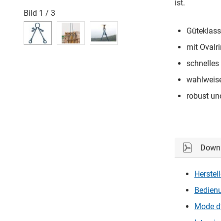
ist.
Bild
1
/
3
Güteklass
mit Ovalr
schnelles
wahlweis
robust und
Down
Herstel
Bedienu
Mode d’