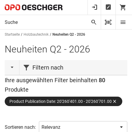
Startseite
Holzbautechnik
Neuheiten Q2 - 2026
Neuheiten Q2 - 2026
Filtern nach
Ihre ausgewählten Filter beinhalten
80
Aktionen
Produkte
Aktion
(23)
Product Publication Date: 20'260'401.00 - 20'260'701.00
Neuheit
(21)
Marke
Sortieren nach:
ACM
(1)