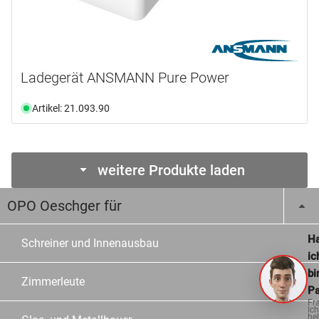
Ladegerät ANSMANN Pure Power
Artikel: 21.093.90
weitere Produkte laden
OPO Oeschger für
Ha
Schreiner und Innenausbau
ic
bi
Zimmerleute
Pa
Fr
Ich
hel