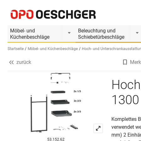
Hochschrank PEKA Pleno Plus Libell 1300
Produktinformationen
Passendes Zubehör
Möbel- und
Beleuchtung und
Küchenbeschläge
Schiebetürbeschläge
Startseite
Möbel- und Küchenbeschläge
Hoch- und Unterschrankausstattu
zurück
Merk
Sprache wählen (DE)
Hochs
1300
Komplettes Be
verwendet we
mm) 2 Einhän
53.152.62