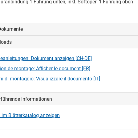
üranbindung 1 Führung unten, inkl. Softopen 1 Führung oben
Dokumente
loads
oggen, um die CAD‑Dateien anzeigen und herunterladen zu könne
eanleitungen: Dokument anzeigen [CH-DE]
loggen
tion de montage: Afficher le document [FR]
oni di montaggio: Visualizzare il documento [IT]
rführende Informationen
 im Blätterkatalog anzeigen