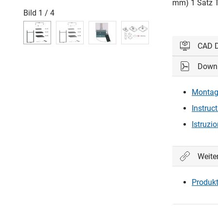
mm) 1 Satz T
Bild
1
/
4
CAD 
Down
Bitte einl
Montag
Ein
Instruc
Istruzi
Weite
Produkt