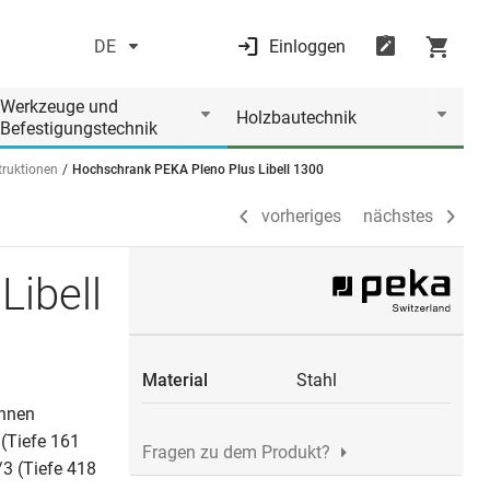
DE
Einloggen
vorheriges
nächstes
Werkzeuge und
Holzbautechnik
Befestigungstechnik
ruktionen
Hochschrank PEKA Pleno Plus Libell 1300
vorheriges
nächstes
ibell
Material
Stahl
önnen
(Tiefe 161
Fragen zu dem Produkt?
/3 (Tiefe 418