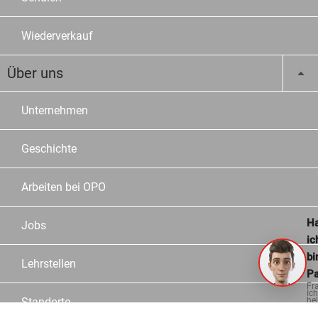
Wiederverkauf
Über uns
Unternehmen
Geschichte
Arbeiten bei OPO
Ha
Jobs
ic
bi
Lehrstellen
Pa
Fr
Ich
Standorte
hel
ge