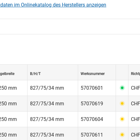
daten im Onlinekatalog des Herstellers anzeigen
gelbreite
B/H/T
Werksnummer
Richt
'250 mm
827/75/34 mm
57070601
CHF
'250 mm
827/75/34 mm
57070619
CHF
'250 mm
827/75/34 mm
57070604
CHF
'250 mm
827/75/34 mm
57070611
CHF