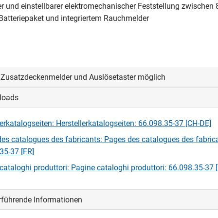
ter und einstellbarer elektromechanischer Feststellung zwischen 
 Batteriepaket und integriertem Rauchmelder
 Zusatzdeckenmelder und Auslösetaster möglich
loads
lerkatalogseiten: Herstellerkatalogseiten: 66.098.35-37 [CH-DE]
es catalogues des fabricants: Pages des catalogues des fabric
35-37 [FR]
cataloghi produttori: Pagine cataloghi produttori: 66.098.35-37 [
rführende Informationen