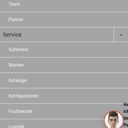
Team
Partner
Service
Sortiment
Marken
Kataloge
Konfiguratoren
Ha
Fachberater
ic
bi
Pa
Logistik