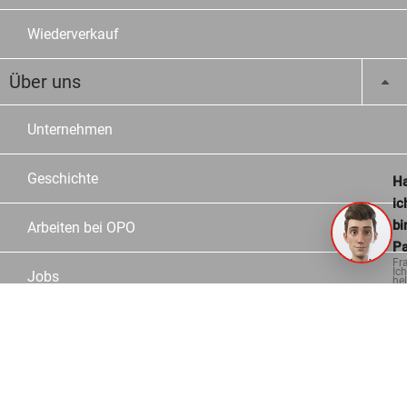
Wiederverkauf
Über uns
Unternehmen
Geschichte
Ha
ic
bi
Arbeiten bei OPO
Pa
Fr
Ich
Jobs
hel
ge
Lehrstellen
Standorte