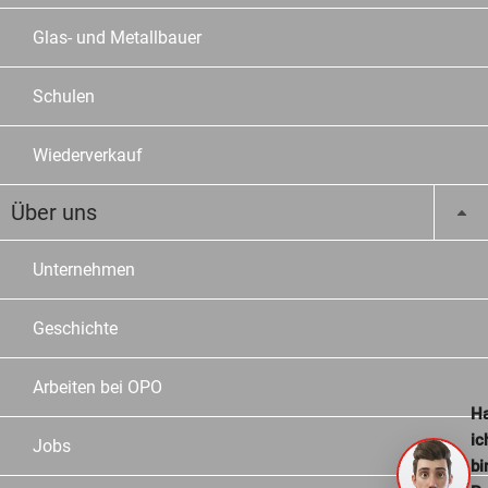
Glas- und Metallbauer
Schulen
Wiederverkauf
Über uns
Unternehmen
Geschichte
Arbeiten bei OPO
Ha
ic
Jobs
bi