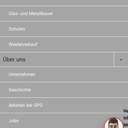
Glas- und Metallbauer
Schulen
Wiederverkauf
Über uns
Unternehmen
Geschichte
Arbeiten bei OPO
Ha
ic
Jobs
bi