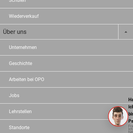
Schulen
Wiederverkauf
Über uns
Unternehmen
Geschichte
Arbeiten bei OPO
Jobs
Ha
ic
Lehrstellen
bi
Pa
Fr
Standorte
Ich
hel