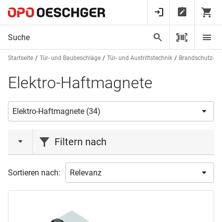
Startseite
Tür- und Baubeschläge
Tür- und Austrittstechnik
Brandschutz- u
Elektro-Haftmagnete
Filtern nach
Marke
Sortieren nach:
BSW
(7)
DORMAKABA
(11)
EFF-EFF
(9)