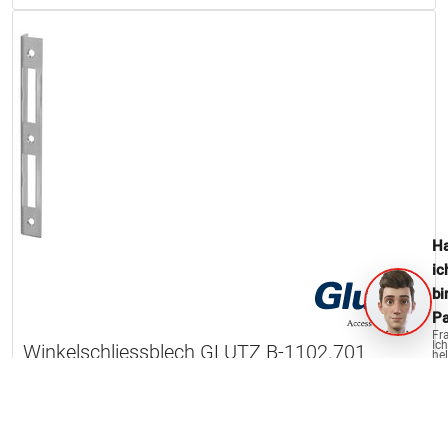
Ha
ic
bi
Pa
Fr
Ich
Winkelschliessblech GLUTZ B-1102.701
hel
ge
1 Artikel