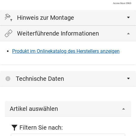
Hinweis zur Montage
Weiterführende Informationen
Bei Einsteckschlössern für Panik- und Fluchttüren darf kein
Schliesszylinder mit Knauf oder Drehknopf eingebaut
werden und es darf kein Schlüssel im Schliesszylinder
Produkt im Onlinekatalog des Herstellers anzeigen
stecken bleiben.
Technische Daten
Artikel auswählen
Filtern Sie nach: