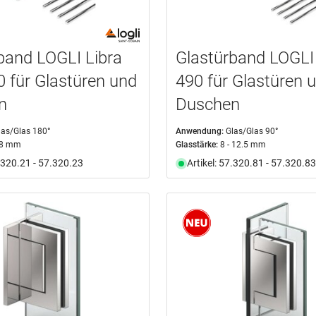
band LOGLI Libra
Glastürband LOGLI 
0 für Glastüren und
490 für Glastüren 
n
Duschen
las/Glas 180°
Anwendung:
Glas/Glas 90°
 8 mm
Glasstärke:
8 - 12.5 mm
7.320.21 - 57.320.23
Artikel: 57.320.81 - 57.320.83