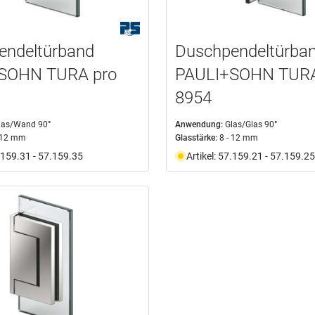
endeltürband
Duschpendeltürba
SOHN TURA pro
PAULI+SOHN TURA
8954
las/Wand 90°
Anwendung:
Glas/Glas 90°
- 12 mm
Glasstärke:
8 - 12 mm
7.159.31 - 57.159.35
Artikel: 57.159.21 - 57.159.25