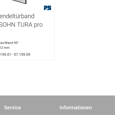
endeltürband
SOHN TURA pro
las/Wand 90°
- 12 mm
7.159.01 - 57.159.05
Service
Informationen