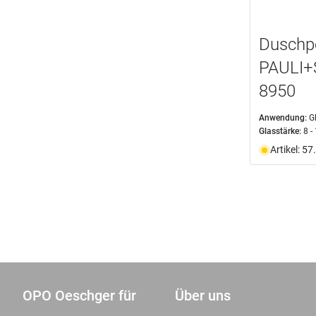
Duschp
PAULI+
8950
Anwendung:
G
Glasstärke:
8 
Artikel: 5
OPO Oeschger für
Über uns