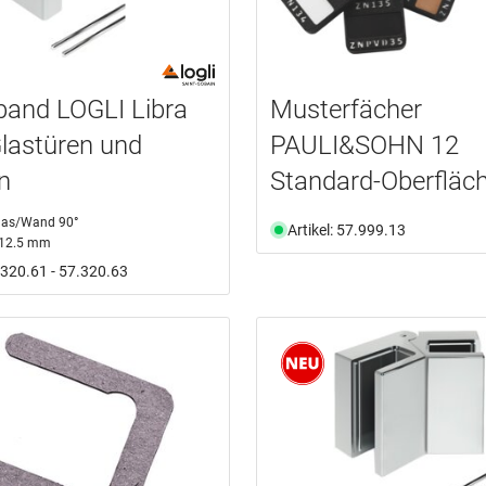
band LOGLI Libra
Musterfächer
Glastüren und
PAULI&SOHN 12
n
Standard-Oberfläc
las/Wand 90°
Artikel: 57.999.13
 12.5 mm
7.320.61 - 57.320.63