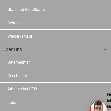
Glas- und Metallbauer
Schulen
Wiederverkauf
Über uns
Unternehmen
Geschichte
Arbeiten bei OPO
Ha
ic
Jobs
bi