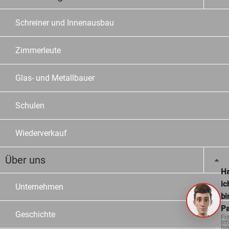
Schreiner und Innenausbau
Zimmerleute
Glas- und Metallbauer
Schulen
Wiederverkauf
Über uns
Ha
ic
Unternehmen
bi
Pa
Geschichte
Fr
Ich
hel