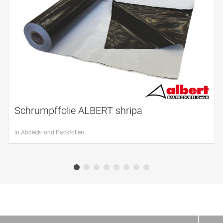
Schrumpffolie ALBERT shripa
in Abdeck- und Packfolien