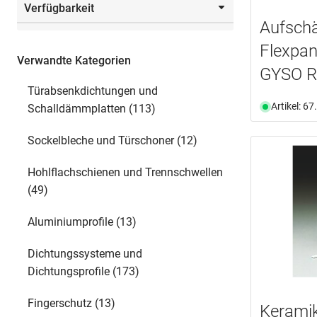
Verfügbarkeit
Auswählen
Von
Bis
Aufschä
Auswählen
Ab Lager verfügbar
(19)
Flexpan
Verwandte Kategorien
Auswählen
GYSO R
Türabsenkdichtungen und
Auswählen
Artikel: 6
Schalldämmplatten (113)
Sockelbleche und Türschoner (12)
Hohlflachschienen und Trennschwellen
(49)
Aluminiumprofile (13)
Dichtungssysteme und
Dichtungsprofile (173)
Fingerschutz (13)
Kerami