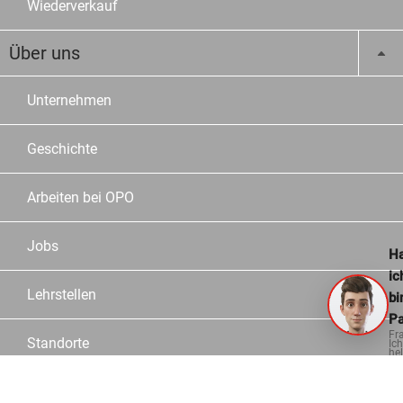
Wiederverkauf
Über uns
Unternehmen
Geschichte
Arbeiten bei OPO
Jobs
Ha
ic
Lehrstellen
bi
Pa
Fr
Standorte
Ich
hel
ge
Team