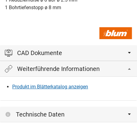
1 Bohrtiefenstopp ø 8 mm
CAD Dokumente
Weiterführende Informationen
Bitte einloggen, um die CAD‑Dateien anzeigen und
herunterladen zu können.
Produkt im Blätterkatalog anzeigen
Einloggen
Technische Daten