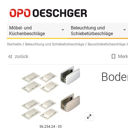
Bodenführungen VITRIS Portavant
Produktinformationen
Passendes Zubehör
Möbel- und
Beleuchtung und
Küchenbeschläge
Schiebetürbeschläge
Startseite
Beleuchtung und Schiebetürbeschläge
Bauschiebetürbeschläge
zurück
Merk
Sprache wählen (DE)
Bode
56.254.24 - 35