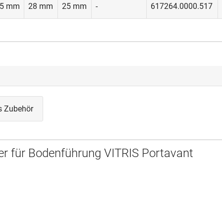
5 mm
28 mm
25 mm
-
617264.0000.517
s Zubehör
r für Bodenführung VITRIS Portavant