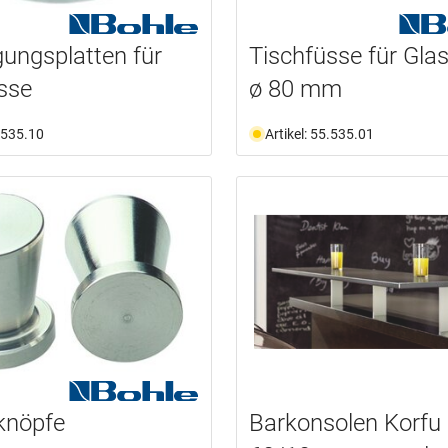
gungsplatten für
Tischfüsse für Glas
sse
ø 80 mm
5.535.10
Artikel: 55.535.01
knöpfe
Barkonsolen Korfu 