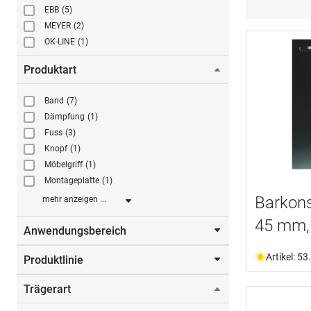
EBB
(5)
MEYER
(2)
OK-LINE
(1)
Produktart
Band
(7)
Dämpfung
(1)
Fuss
(3)
Knopf
(1)
Möbelgriff
(1)
Montageplatte
(1)
Barkons
mehr anzeigen ...
45 mm, 
Anwendungsbereich
Artikel: 5
Produktlinie
Barkonsolen
(6)
Glas
(24)
Trägerart
Swing
(5)
Holz
(1)
Möbel
(7)