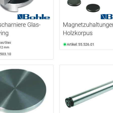
scharniere Glas-
Magnetzuhaltungen
ing
Holzkorpus
las/Glas
Artikel: 55.526.01
- 12 mm
5.503.10