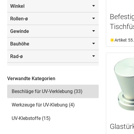
Glas/Glas
(3)
35.0 mm
(2)
Winkel
160.0 mm
(1)
Befesti
Rollen-ø
30.0
(1)
Tischfü
60.0
(3)
Gewinde
4.0
(2)
90.0
(1)
Artikel: 5
Bauhöhe
M 10
(1)
M 4
(1)
Rad-ø
53.0
(2)
M 8
(1)
37.0
(2)
Verwandte Kategorien
Beschläge für UV-Verklebung (33)
Werkzeuge für UV-Klebung (4)
UV-Klebstoffe (15)
Glastür