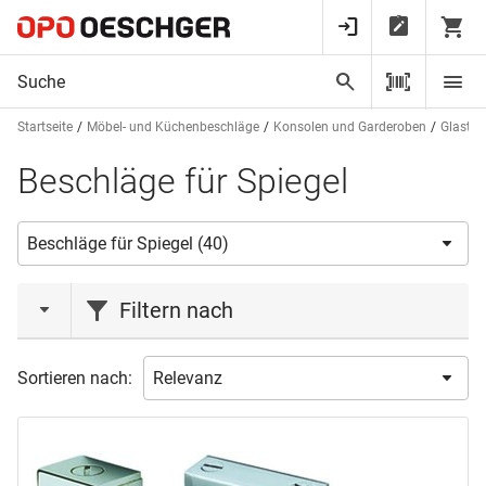
Startseite
Möbel- und Küchenbeschläge
Konsolen und Garderoben
Glastab
Beschläge für Spiegel
Filtern nach
Marke
Sortieren nach:
ASSA ABLOY
(3)
BOHLE
(5)
CRL
(3)