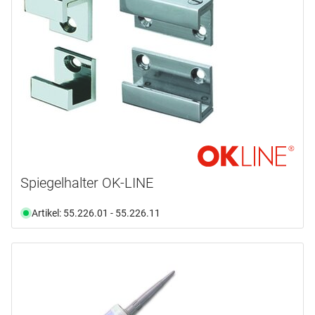
GLASMARTE
(5)
OK-LINE
(9)
Produktart
Abdeckung
(2)
Band
(2)
Distanzstück
(2)
Klebstoff
(4)
Knopf
(1)
Spiegelhalter OK-LINE
Magnet
(1)
Artikel: 55.226.01 - 55.226.11
mehr anzeigen ...
Anwendungsbereich
Montage
Badezimmer
(4)
Beton
(1)
Material