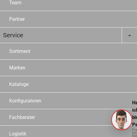
Team
Partner
Service
Sortiment
Marken
Kataloge
Konfiguratoren
Ha
ic
Fachberater
bi
Pa
Fr
Logistik
Ich
hel