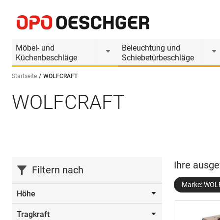
Möbel- und
Beleuchtung und
Küchenbeschläge
Schiebetürbeschläge
Startseite
WOLFCRAFT
WOLFCRAFT
Sprache wählen (DE)
Ihre ausge
Filtern nach
Marke: WO
Höhe
Tragkraft
863.0 mm
(1)