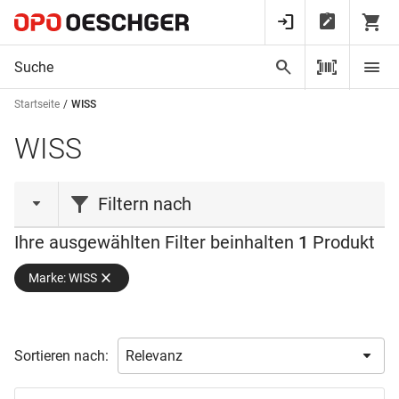
Startseite
WISS
WISS
Filtern nach
Ihre ausgewählten Filter beinhalten
1
Produkt
Farbe
Marke: WISS
Verfügbarkeit
Gelb
(1)
Grün
(1)
Ab Lager verfügbar
(1)
Rot
(1)
Sortieren nach: