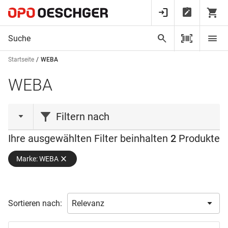
Startseite
WEBA
WEBA
Filtern nach
Ihre ausgewählten Filter beinhalten
2
Produkte
Material
Marke: WEBA
Bohrer-ø
HSS (Hochleistungsschnellstahl)
(1)
10.4 mm
(1)
14.4 mm
(1)
Sortieren nach:
16.5 mm
(1)